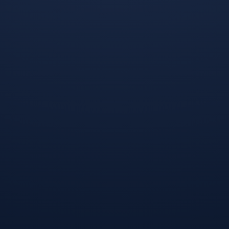
实时比分
开云体育-寒锋破北欧，哥伦比亚横扫丹麦，孙兴慜闪耀2026世界杯G组
开云下载-2026世界杯G组焦点战，日耳曼战车碾碎南美劲旅，穆西亚拉上演王者统治
开云FIFA-王者归来，比利时风暴横扫丹麦，巴雷拉独造三球闪耀世界杯四分之一决赛
开云平台-铁血防线铸就奇迹，2026世界杯四分之一焦点战，美国绝杀加拿大，努涅斯一战封神
开云体育平台APP-黑马狂奔，斯洛伐克完胜印度，拉什福德闪耀2026世界杯淘汰赛
Contact us
河南燕山开云网络科技有限公司
河南省郑州市经济开发区哈航海东路152号