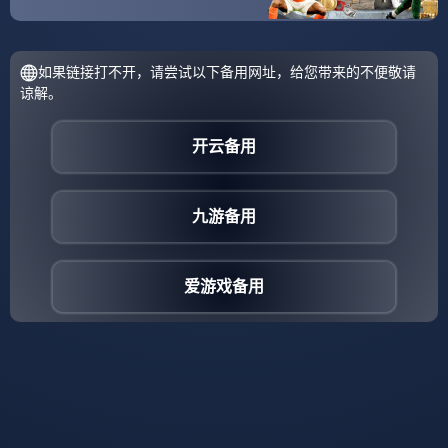
赛程公布
开
云体育官方网站-冰原惊雷，2026世界杯F组冰岛完胜巴西，巴雷拉一战封神
开
云体育平台APP-北欧铁骑的黄昏，比利时精准压制瑞典，拉什福德一剑封喉定乾坤
开
云官网-非洲雄狮怒吼，2026世界杯D组焦点战，喀麦隆3-0横扫意大利，德布劳内上演大师级表现
开
云APP-亚细亚风暴震撼欧罗巴，2026世界杯黑马之战，泰国碾压法国，京多安带队绝杀挽狂澜